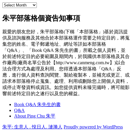
Archives
朱平部落格個資告知事項
親愛的朋友您好，朱平部落格(下稱「本部落格」)基於資訊提
供及諮詢服務及其他合於本部落格運作需要之特定目的，將蒐
集您的姓名、電子郵遞地址、網址等詳如本部落格
「Q&A」、「Book Q&A 朱先生的書」所載之個人資料，並
於前述特定目的必要範圍及期間內，於我國供本部落格及其合
作廠商(廠商名單公告於【http://www.canmeng.com.tw】)以合
法合理方式為處理及利用。您得透過本部落格「Q&A」反
應，進行個人資料查詢閱覽、製給複製本，並補充或更正、或
請求本部落格停止蒐集、處理、利用或刪除您上開個人資料，
或停止寄發資料或資訊。如您提供資料未臻完備時，將可能影
響前述特定目的之遂行以及您的權益。
Book Q&A 朱先生的書
Q&A
About Ping Chu 朱平
朱平: 生意人 . 悅日人. 漣漪人
Proudly powered by WordPress