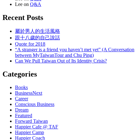
Lee
on
Q&A
Recent Posts
屬於男人的生活風格
跟十八歲的自己說話
Quote for 2018
“A stranger is a friend you haven’t met yet” (A Conversation
between MyTaiwanTour and Chu Ping)
Can We Pull Taiwan Out of Its Identity Crisis?
Categories
Books
BusinessNext
Career
Conscious Business
Dream
Featured
Forward Taiwan
Happier Cafe @ TAF
Happier Camp
Happier Coach