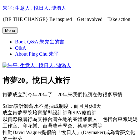
Skip
朱平: 生意人 . 悅日人. 漣漪人
to
content
{BE THE CHANGE} Be inspired – Get involved – Take action
Menu
Book Q&A 朱先生的書
Q&A
About Ping Chu 朱平
肯夢20。悅日人旅行
肯夢成立到今年20年了，20年來我們持續在做很多事情：
Salon設計師薪水不是抽成制度，而且月休8天
成立肯夢學院培育髮型設計師和SPA療癒師
以實際採購行為支持台灣在地的團體或個人，包括台東陳媽媽
工作室、印花樂、台灣藺草學會、德豐木業等
推動David Wagner提倡的「悅日人」(Daymaker)成為肯夢文化
的一部分