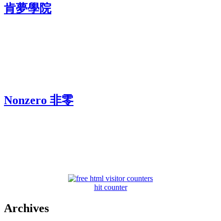
肯夢學院
Nonzero 非零
hit counter
Archives