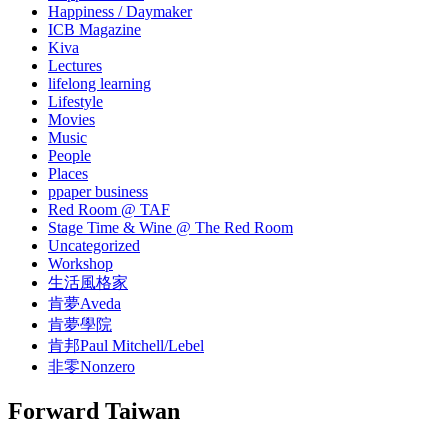
Happiness / Daymaker
ICB Magazine
Kiva
Lectures
lifelong learning
Lifestyle
Movies
Music
People
Places
ppaper business
Red Room @ TAF
Stage Time & Wine @ The Red Room
Uncategorized
Workshop
生活風格家
肯夢Aveda
肯夢學院
肯邦Paul Mitchell/Lebel
非零Nonzero
Forward Taiwan