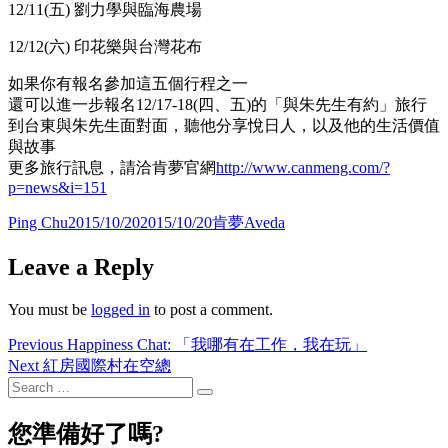
12/11(五) 劉力學與臨海農場
12/12(六) 印花樂與台灣花布
如果你有報名參加這五個行程之一
還可以進一步報名12/17-18(四、五)的「與朱先生有約」旅行
到台東與朱先生面對面，聽他分享悅日人，以及他的生活價值
與故事
更多旅行訊息，請洽肯夢官網
http://www.canmeng.com/?
p=news&i=151
Author
Posted
Categories
Ping Chu
2015/10/20
2015/10/20
肯夢Aveda
on
Leave a Reply
You must be
logged in
to post a comment.
Post
Previous
Previous
Happiness Chat: 「我哪有在工作，我在玩」
post:
Next
Next
紅房國際村在空總
navigation
post:
Search
Search
for:
您準備好了嗎?