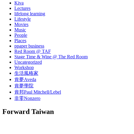
Kiva
Lectures
lifelong learning
Lifestyle
Movies
Music
People
Places
ppaper business
Red Room @ TAF
Stage Time & Wine @ The Red Room
Uncategorized
Workshop
生活風格家
肯夢Aveda
肯夢學院
肯邦Paul Mitchell/Lebel
非零Nonzero
Forward Taiwan