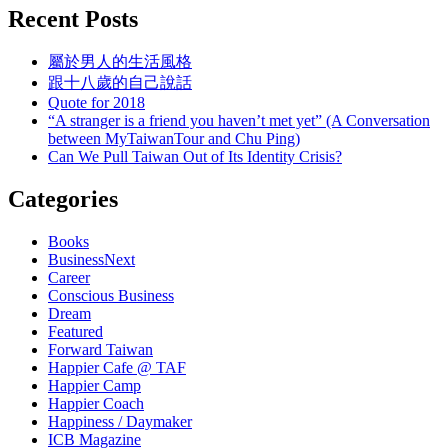
Recent Posts
屬於男人的生活風格
跟十八歲的自己說話
Quote for 2018
“A stranger is a friend you haven’t met yet” (A Conversation
between MyTaiwanTour and Chu Ping)
Can We Pull Taiwan Out of Its Identity Crisis?
Categories
Books
BusinessNext
Career
Conscious Business
Dream
Featured
Forward Taiwan
Happier Cafe @ TAF
Happier Camp
Happier Coach
Happiness / Daymaker
ICB Magazine