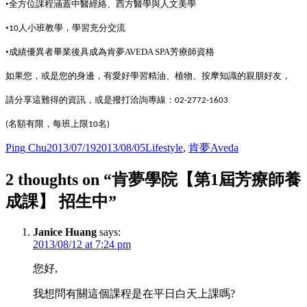
•
全方位課程涵蓋中醫經絡、西方醫學與人文美學
•
人小班教學，學習充分交流
10
•成績優異者
畢業後具成為肯夢AVEDA SPA芳療師資格
如果您，或是您的身邊，有愛好學習精油、植物、按摩知識的親朋好友，
請分享這難得的資訊，或是撥打洽詢專線：
02-2772-1603
名額有限，每班上限
名
(
10
)
Author
Posted
Categories
Ping Chu
2013/07/19
2013/08/05
Lifestyle
,
肯夢Aveda
on
2 thoughts on “肯夢學院【第1屆芳療師養
成課】 招生中”
Janice Huang
says:
2013/08/12 at 7:24 pm
您好,
我想問有關這個課程是在平日白天上課嗎?