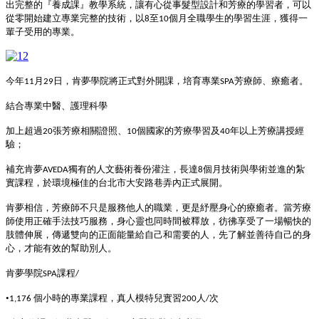
出完整的『養成課』教學系統，讓有心從事髮型設計和芳療的學習者，可以
從零開始建立專業完整的技術，以
至
個月全職學生的學習生涯，獲得一
8
10
輩子受用的專業。
今年
月
日
，肯夢學院將正式對外開課，培育專業
芳療師、療癒者。
11
29
SPA
結合專業中醫、護理科學
加上超過
張芳療相關證照、
個國家的芳療學習及
年以上芳療講授經
20
10
40
驗；
補充肯夢
獨有的人文藝術養份灌注，長達
個月技術與學術並進的紮
AVEDA
8
實課程，於環境極佳的台北市大安路巷弄內正式展開。
肯夢相信，芳療師不只是服務他人的職業，更是紓壓身心的療癒者。當芳療
師使用正確手法技巧服務，身心靈也同時間被釋放，彷彿享受了一場暢快的
肢體伸展，傳遞雙向的正面能量給自己和需要的人，先了解並善待自己的身
心，才能有效的幫助別人。
肯夢學院
課程
SPA
/
•
個小時的專業課程，真人模特兒實習
人
次
1,176
200
/