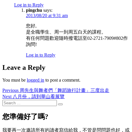
Log in to Reply
pingchu
says:
2013/08/20 at 9:31 am
您好,
是全職學生、周一到周五白天的課程。
有任何問題歡迎隨時撥電話至02-2721-7909#802作
詢問!
Log in to Reply
Leave a Reply
You must be
logged in
to post a comment.
Post
Previous
Previous
周先生與舞者們「舞蹈旅行計畫」三度出走
post:
Next
Next
八月份，請到華山看展覽
navigation
post:
Search
Search
for:
您準備好了嗎?
我要再一次邀請所有的讀者寫信給我，不管是問問題也好，或